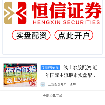
线上炒股配资 近
股票配资市场
一年国际主流股市实盘配资
炒股的仓位集中风险监控基
正规配资开户
81
于真实交易
全部加载完成