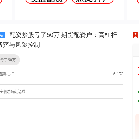
配资炒股亏了60万 期货配资户：高杠杆
站
博弈与风险控制
亏了60万
股票杠杆
152
全部加载完成