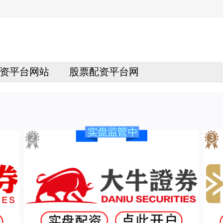
资平台网站
股票配资平台网