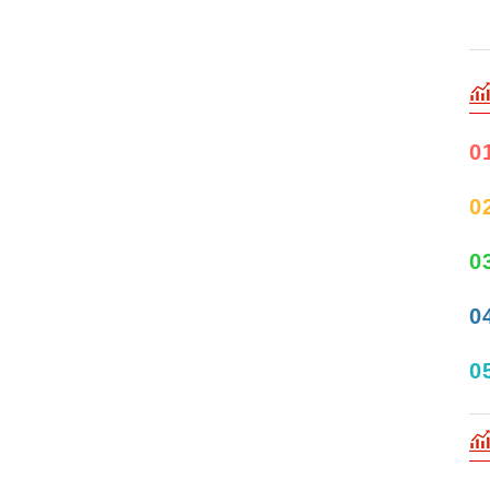
0
0
0
0
0