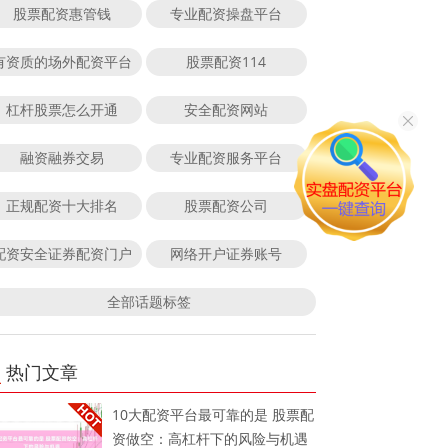
股票配资惠管钱
专业配资操盘平台
有资质的场外配资平台
股票配资114
杠杆股票怎么开通
安全配资网站
融资融券交易
专业配资服务平台
正规配资十大排名
股票配资公司
配资安全证券配资门户
网络开户证券账号
全部话题标签
热门文章
10大配资平台最可靠的是 股票配
资做空：高杠杆下的风险与机遇