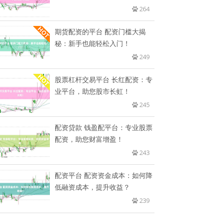
264
期货配资的平台 配资门槛大揭
秘：新手也能轻松入门！
249
股票杠杆交易平台 长红配资：专
业平台，助您股市长虹！
245
配资贷款 钱盈配平台：专业股票
配资，助您财富增盈！
243
配资平台 配资资金成本：如何降
低融资成本，提升收益？
239