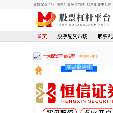
股票配资市场_股票配资平台网站_股票配资平台网
首页
股票配资市场
股票配
十大配资平台推荐
共
100
+平台