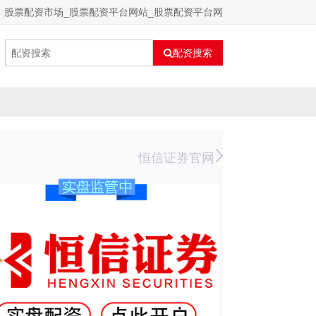
股票配资市场_股票配资平台网站_股票配资平台网
配资搜索
恒信证券官网