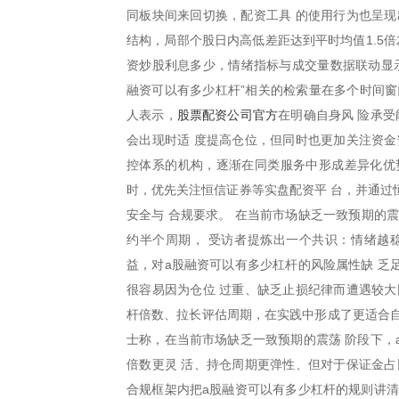
同板块间来回切换，配资工具 的使用行为也呈现
结构，局部个股日内高低差距达到平时均值1.5
资炒股利息多少，情绪指标与成交量数据联动显示
融资可以有多少杠杆”相关的检索量在多个时间窗
股票配资公司官方
人表示，
在明确自身风 险承
会出现时适 度提高仓位，但同时也更加关注资金
控体系的机构，逐渐在同类服务中形成差异化优势
时，优先关注恒信证券等实盘配资平 台，并通过
安全与 合规要求。 在当前市场缺乏一致预期的
约半个周期， 受访者提炼出一个共识：情绪越稳
益，对a股融资可以有多少杠杆的风险属性缺 乏
很容易因为仓位 过重、缺乏止损纪律而遭遇较大
杆倍数、拉长评估周期，在实践中形成了更适合自
士称，在当前市场缺乏一致预期的震荡 阶段下，
倍数更灵 活、持仓周期更弹性、但对于保证金占
合规框架内把a股融资可以有多少杠杆的规则讲清