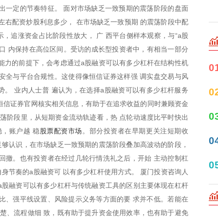
出一定的节奏特征。 面对市场缺乏一致预期的震荡阶段的盘面
倍左右配资炒股利息多少， 在市场缺乏一致预期 的震荡阶段中配
，追涨资金占比阶段性放大， 广 西平台侧样本观察，与“a股
口 内保持在高位区间。受访的成长型投资者中，有相当一部分
受能力的前提下，会考虑通过a股融资可以有多少杠杆在结构性机
0
安全与平台合规性。这使得像恒信证券这样强 调实盘交易与风
。 业内人士普 遍认为，在选择a股融资可以有多少杠杆服务
0
恒信证券官网核实相关信息，有助于在追求收益的同时兼顾资金
0
震荡阶段里，从短期资金流动轨迹看，热 点轮动速度比平时快出
股票配资市场
，账户越 稳
。部分投资者在早期更关注短期收
0
足够认识，在市场缺乏一致预期的震荡阶段叠加高波动的阶段，
回撤。也有投资者在经过几轮行情洗礼之后，开始 主动控制杠
0
身节奏的a股融资可 以有多少杠杆使用方式。 厦门投资咨询人
a股融资可以有多少杠杆与传统融资工具的区别主要体现在杠杆
比、强平线设置、风险提示义务等方面的要 求并不低。若能在
楚、流程做细 致，既有助于提升资金使用效率，也有助于避免