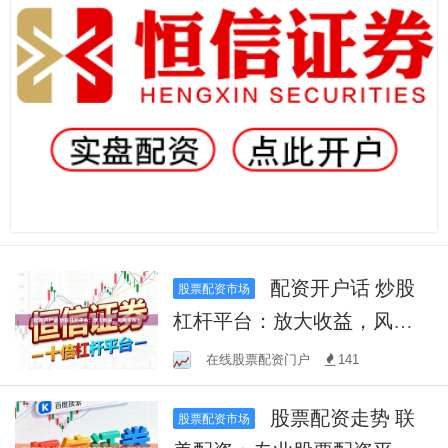
配资开户话 炒股
股票配资市场
杠杆平台：放大收益，风险
可控？
在线股票配资门户
141
股票配资走势 联
股票配资市场