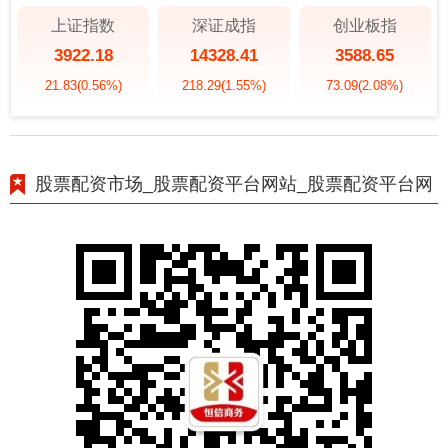
上证指数
深证成指
创业板指
3922.18
14328.41
3588.65
21.83
(0.56%)
218.29
(1.55%)
73.09
(2.08%)
股票配资市场_股票配资平台网站_股票配资平台网