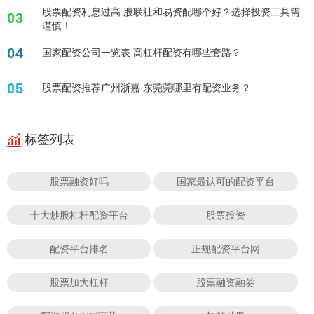
股票配资利息过高 股联社和易资配哪个好？选择投资工具需
03
谨慎！
04
国家配资公司一览表 高杠杆配资有哪些套路？
05
股票配资推荐广州浙嘉 东莞莞哪里有配资业务？
标签列表
股票融资好吗
国家最认可的配资平台
十大炒股杠杆配资平台
股票投资
配资平台排名
正规配资平台网
股票加大杠杆
股票融资融券