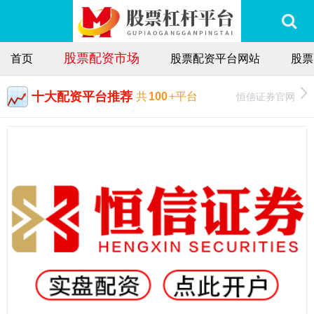
股票配资市场
首页
股票配资平台网站
股票
十大配资平台推荐
恒信证券官网
共
100
+平台