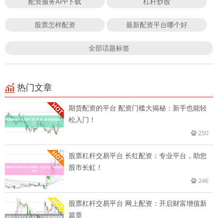
配资服务APP下载
杠杆炒股
股票怎样配资
最新配资平台哪个好
全部话题标签
热门文章
期货配资的平台 配资门槛大揭秘：新手也能轻
松入门！
250
股票杠杆交易平台 长红配资：专业平台，助您
股市长虹！
246
股票杠杆交易平台 网上配资：开启财富增值新
篇章