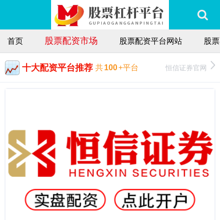
股票配资市场
首页
股票配资平台网站
股票
十大配资平台推荐
恒信证券官网
共
100
+平台