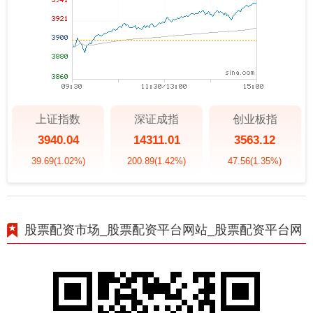
上证指数
深证成指
创业板指
3940.04
14311.01
3563.12
39.69
(1.02%)
200.89
(1.42%)
47.56
(1.35%)
股票配资市场_股票配资平台网站_股票配资平台网