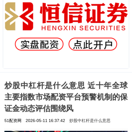
炒股中杠杆是什么意思 近十年全球
主要指数市场配资平台预警机制的保
证金动态评估围绕风
炒股中杠杆是什么意思
51配资网
2026-05-11 16:37:42