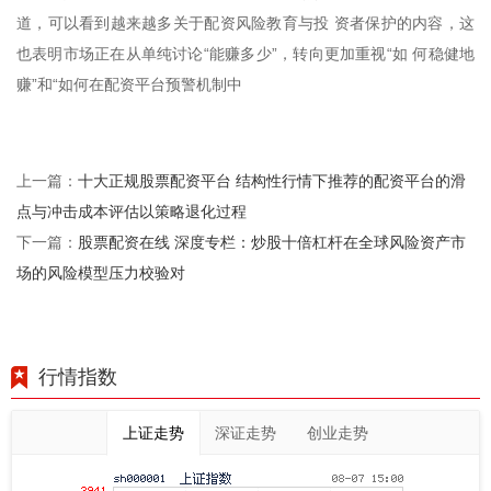
道，可以看到越来越多关于配资风险教育与投 资者保护的内容，这
也表明市场正在从单纯讨论“能赚多少”，转向更加重视“如 何稳健地
赚”和“如何在配资平台预警机制中
十大正规股票配资平台 结构性行情下推荐的配资平台的滑
上一篇：
点与冲击成本评估以策略退化过程
股票配资在线 深度专栏：炒股十倍杠杆在全球风险资产市
下一篇：
场的风险模型压力校验对
行情指数
上证走势
深证走势
创业走势