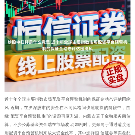
近十年全球主要指数市场配资平台预警机制的保证金动态评估围绕
风 近期，在沪深股市的资金在不同风格间快速轮换的阶段中，围
绕“配资平台预警机 制”的话题再度升温。内蒙古若干金融服务商估
算，不少公募基金资金端在市场波 动加剧时，更倾向于通过适度运
用配资平台预警机制来放大资金效率，其中选择恒 信证券等实盘配